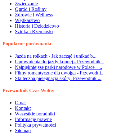
Zwiedzanie
Ogród i Rośliny
Zdrowie i Wellness
Wędkarstwo
Historia i Dziedzictwo
Sztuka i Rzemiosło
Popularne porównania
Jazda na rolkach - Jak zacząć i unikać b...
Uprawnienia do jazdy konnej - Przewodnik...
Najpiękniejsze parki narodowe w Polsce –...
Filmy romantyczne dla dwojga - Przewodni...
Skuteczna pielęgnacja skóry: Przewodnik ...
Przewodnik Czas Wolny
O nas
Kontakt
Wszystkie poradniki
Informacje prawne
Polityka prywatności
Sitemap