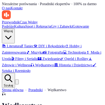
Niezależne porównania · Poradniki ekspertów · 100% za darmo
O nas
Kontakt
Przewodnik
Czas Wolny
Podróże
Kultura
Sport i Rekreacja
Gry i Zabawki
Gotowanie
Więcej
📚
Literatura
💃
Taniec
🛠️
DIY i Rękodzieło
🎨
Hobby i
Zainteresowania
🎵
Muzyka
📸
Fotografia
💻
Technologia
💄
Moda i
Uroda
🎬
Filmy i Serializ
🏰
Zwiedzanie
🌿
Ogród i Rośliny
🧘
Zdrowie i Wellness
🎣
Wędkarstwo
🏛️
Historia i Dziedzictwo
🖌️
Sztuka i Rzemiosło
Szukaj
Strona główna
Poradniki
Wędkarstwo
🎣