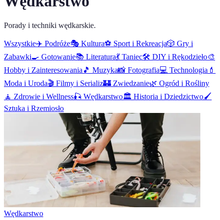
Wędkarstwo
Porady i techniki wędkarskie.
Wszystkie
✈️
Podróże
🎭
Kultura
⚽
Sport i Rekreacja
🎲
Gry i
Zabawki
🍳
Gotowanie
📚
Literatura
💃
Taniec
🛠️
DIY i Rękodzieło
🎨
Hobby i Zainteresowania
🎵
Muzyka
📸
Fotografia
💻
Technologia
💄
Moda i Uroda
🎬
Filmy i Serializ
🏰
Zwiedzanie
🌿
Ogród i Rośliny
🧘
Zdrowie i Wellness
🎣
Wędkarstwo
🏛️
Historia i Dziedzictwo
🖌️
Sztuka i Rzemiosło
Wędkarstwo