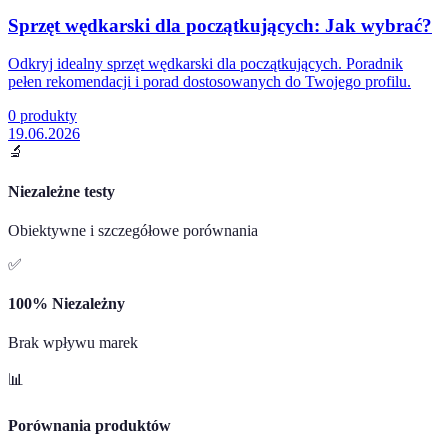
Sprzęt wędkarski dla początkujących: Jak wybrać?
Odkryj idealny sprzęt wędkarski dla początkujących. Poradnik
pełen rekomendacji i porad dostosowanych do Twojego profilu.
0
produkty
19.06.2026
🔬
Niezależne testy
Obiektywne i szczegółowe porównania
✅
100% Niezależny
Brak wpływu marek
📊
Porównania produktów