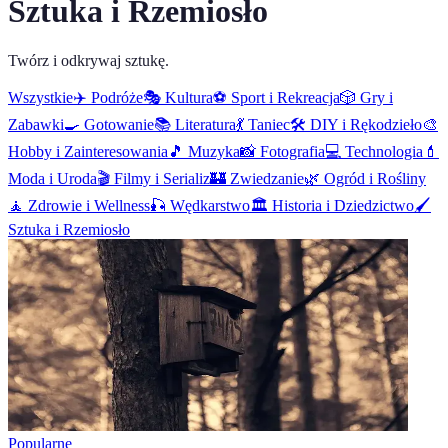
Sztuka i Rzemiosło
Twórz i odkrywaj sztukę.
Wszystkie
✈️
Podróże
🎭
Kultura
⚽
Sport i Rekreacja
🎲
Gry i
Zabawki
🍳
Gotowanie
📚
Literatura
💃
Taniec
🛠️
DIY i Rękodzieło
🎨
Hobby i Zainteresowania
🎵
Muzyka
📸
Fotografia
💻
Technologia
💄
Moda i Uroda
🎬
Filmy i Serializ
🏰
Zwiedzanie
🌿
Ogród i Rośliny
🧘
Zdrowie i Wellness
🎣
Wędkarstwo
🏛️
Historia i Dziedzictwo
🖌️
Sztuka i Rzemiosło
Popularne