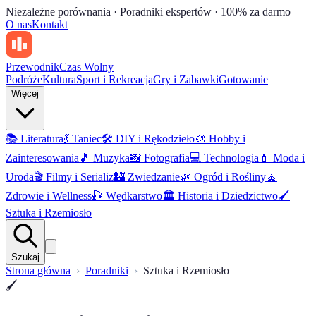
Niezależne porównania · Poradniki ekspertów · 100% za darmo
O nas
Kontakt
Przewodnik
Czas Wolny
Podróże
Kultura
Sport i Rekreacja
Gry i Zabawki
Gotowanie
Więcej
📚
Literatura
💃
Taniec
🛠️
DIY i Rękodzieło
🎨
Hobby i
Zainteresowania
🎵
Muzyka
📸
Fotografia
💻
Technologia
💄
Moda i
Uroda
🎬
Filmy i Serializ
🏰
Zwiedzanie
🌿
Ogród i Rośliny
🧘
Zdrowie i Wellness
🎣
Wędkarstwo
🏛️
Historia i Dziedzictwo
🖌️
Sztuka i Rzemiosło
Szukaj
Strona główna
Poradniki
Sztuka i Rzemiosło
🖌️