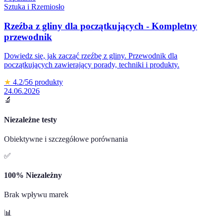
Sztuka i Rzemiosło
Rzeźba z gliny dla początkujących - Kompletny
przewodnik
Dowiedz się, jak zacząć rzeźbę z gliny. Przewodnik dla
początkujących zawierający porady, techniki i produkty.
★
4.2
/5
6
produkty
24.06.2026
🔬
Niezależne testy
Obiektywne i szczegółowe porównania
✅
100% Niezależny
Brak wpływu marek
📊