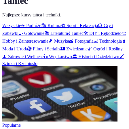
Taniec
Najlepsze kursy tańca i techniki.
Wszystkie
✈️
Podróże
🎭
Kultura
⚽
Sport i Rekreacja
🎲
Gry i
Zabawki
🍳
Gotowanie
📚
Literatura
💃
Taniec
🛠️
DIY i Rękodzieło
🎨
Hobby i Zainteresowania
🎵
Muzyka
📸
Fotografia
💻
Technologia
💄
Moda i Uroda
🎬
Filmy i Serializ
🏰
Zwiedzanie
🌿
Ogród i Rośliny
🧘
Zdrowie i Wellness
🎣
Wędkarstwo
🏛️
Historia i Dziedzictwo
🖌️
Sztuka i Rzemiosło
Popularne