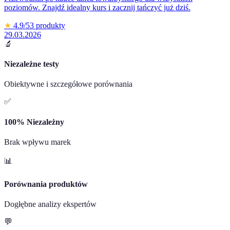
poziomów. Znajdź idealny kurs i zacznij tańczyć już dziś.
★
4.9
/5
3
produkty
29.03.2026
🔬
Niezależne testy
Obiektywne i szczegółowe porównania
✅
100% Niezależny
Brak wpływu marek
📊
Porównania produktów
Dogłębne analizy ekspertów
💬