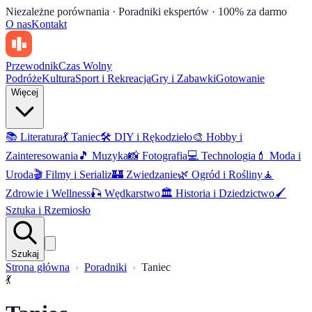
Niezależne porównania · Poradniki ekspertów · 100% za darmo
O nas
Kontakt
Przewodnik
Czas Wolny
Podróże
Kultura
Sport i Rekreacja
Gry i Zabawki
Gotowanie
Więcej
📚
Literatura
💃
Taniec
🛠️
DIY i Rękodzieło
🎨
Hobby i
Zainteresowania
🎵
Muzyka
📸
Fotografia
💻
Technologia
💄
Moda i
Uroda
🎬
Filmy i Serializ
🏰
Zwiedzanie
🌿
Ogród i Rośliny
🧘
Zdrowie i Wellness
🎣
Wędkarstwo
🏛️
Historia i Dziedzictwo
🖌️
Sztuka i Rzemiosło
Szukaj
Strona główna
Poradniki
Taniec
💃