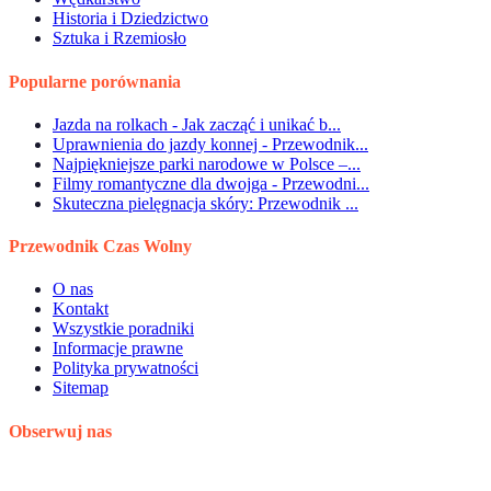
Historia i Dziedzictwo
Sztuka i Rzemiosło
Popularne porównania
Jazda na rolkach - Jak zacząć i unikać b...
Uprawnienia do jazdy konnej - Przewodnik...
Najpiękniejsze parki narodowe w Polsce –...
Filmy romantyczne dla dwojga - Przewodni...
Skuteczna pielęgnacja skóry: Przewodnik ...
Przewodnik Czas Wolny
O nas
Kontakt
Wszystkie poradniki
Informacje prawne
Polityka prywatności
Sitemap
Obserwuj nas