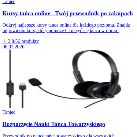
Taniec
Kursy tańca online - Twój przewodnik po zakupach
Odkryj najlepsze kursy tańca online dla każdego poziomu. Znajdź
odpowiedni kurs, który pomoże Ci uczyć się tańca w domu!
★
3.8
/5
6
produkty
06.07.2026
Taniec
Rozpoczęcie Nauki Tańca Towarzyskiego
Przewodnik po nauce tańca towarzyskiego dla wszystkich