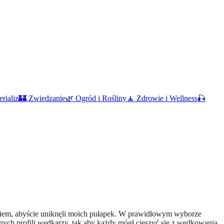
erializ
🏰
Zwiedzanie
🌿
Ogród i Rośliny
🧘
Zdrowie i Wellness
🎣
niem, abyście uniknęli moich pułapek. W prawidłowym wyborze
nych profili wędkarzy, tak aby każdy mógł cieszyć się z wędkowania.