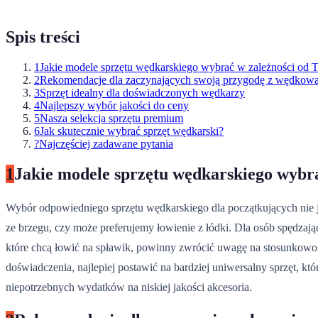
Spis treści
1
Jakie modele sprzętu wędkarskiego wybrać w zależności od T
2
Rekomendacje dla zaczynających swoją przygodę z wędkow
3
Sprzęt idealny dla doświadczonych wędkarzy
4
Najlepszy wybór jakości do ceny
5
Nasza selekcja sprzętu premium
6
Jak skutecznie wybrać sprzęt wędkarski?
?
Najczęściej zadawane pytania
1
Jakie modele sprzętu wędkarskiego wybra
Wybór odpowiedniego sprzętu wędkarskiego dla początkujących nie j
ze brzegu, czy może preferujemy łowienie z łódki. Dla osób spędza
które chcą łowić na spławik, powinny zwrócić uwagę na stosunkowo dł
doświadczenia, najlepiej postawić na bardziej uniwersalny sprzęt, k
niepotrzebnych wydatków na niskiej jakości akcesoria.