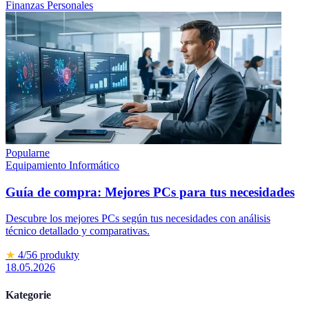
Finanzas Personales
Popularne
Equipamiento Informático
Guía de compra: Mejores PCs para tus necesidades
Descubre los mejores PCs según tus necesidades con análisis
técnico detallado y comparativas.
★
4
/5
6
produkty
18.05.2026
Kategorie