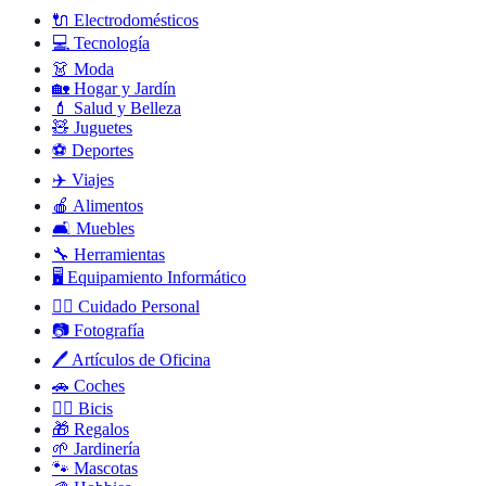
🔌
Electrodomésticos
💻
Tecnología
👗
Moda
🏡
Hogar y Jardín
💄
Salud y Belleza
🧸
Juguetes
⚽
Deportes
✈️
Viajes
🍎
Alimentos
🛋️
Muebles
🔧
Herramientas
🖥️
Equipamiento Informático
🧖‍♂️
Cuidado Personal
📷
Fotografía
🖊️
Artículos de Oficina
🚗
Coches
🚴‍♂️
Bicis
🎁
Regalos
🌱
Jardinería
🐾
Mascotas