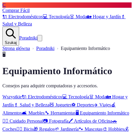
C
Comprar Fácil
🔌
Electrodomésticos
💻
Tecnología
👗
Moda
🏡
Hogar y Jardín
💄
Salud y Belleza
Poradniki
Szukaj
Strona główna
Poradniki
Equipamiento Informático
🖥️
Equipamiento Informático
Consejos para adquirir computadoras y accesorios.
Wszystkie
🔌
Electrodomésticos
💻
Tecnología
👗
Moda
🏡
Hogar y
Jardín
💄
Salud y Belleza
🧸
Juguetes
⚽
Deportes
✈️
Viajes
🍎
Alimentos
🛋️
Muebles
🔧
Herramientas
🖥️
Equipamiento Informático
🧖‍♂️
Cuidado Personal
📷
Fotografía
🖊️
Artículos de Oficina
🚗
Coches
🚴‍♂️
Bicis
🎁
Regalos
🌱
Jardinería
🐾
Mascotas
🎨
Hobbies
💰