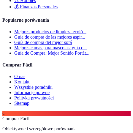
🎨
Hobbies
💰
Finanzas Personales
Popularne porównania
Mejores productos de limpieza ecoló...
Guía de compra de las mejores aspir...
Guía de compra del mejor sofá
Mejores camas para mascotas: guía c...
Guía de Compra: Mejor Sonido Portát...
Comprar Fácil
O nas
Kontakt
Wszystkie poradniki
Informacje prawne
Polityka prywatności
Sitemap
C
Comprar Fácil
Obiektywne i szczegółowe porównania