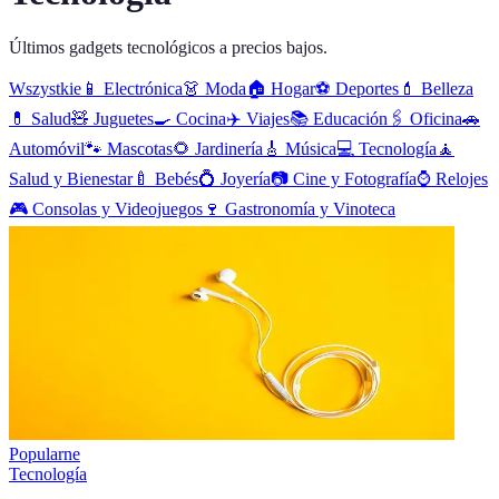
Últimos gadgets tecnológicos a precios bajos.
Wszystkie
📱
Electrónica
👗
Moda
🏠
Hogar
⚽
Deportes
💄
Belleza
💊
Salud
🧸
Juguetes
🍳
Cocina
✈️
Viajes
📚
Educación
🖇️
Oficina
🚗
Automóvil
🐾
Mascotas
🌻
Jardinería
🎸
Música
💻
Tecnología
🧘
Salud y Bienestar
🍼
Bebés
💍
Joyería
📷
Cine y Fotografía
⌚
Relojes
🎮
Consolas y Videojuegos
🍷
Gastronomía y Vinoteca
Popularne
Tecnología