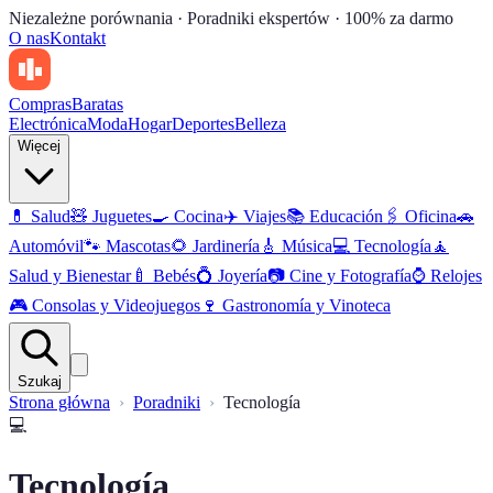
Niezależne porównania · Poradniki ekspertów · 100% za darmo
O nas
Kontakt
Compras
Baratas
Electrónica
Moda
Hogar
Deportes
Belleza
Więcej
💊
Salud
🧸
Juguetes
🍳
Cocina
✈️
Viajes
📚
Educación
🖇️
Oficina
🚗
Automóvil
🐾
Mascotas
🌻
Jardinería
🎸
Música
💻
Tecnología
🧘
Salud y Bienestar
🍼
Bebés
💍
Joyería
📷
Cine y Fotografía
⌚
Relojes
🎮
Consolas y Videojuegos
🍷
Gastronomía y Vinoteca
Szukaj
Strona główna
Poradniki
Tecnología
💻
Tecnología