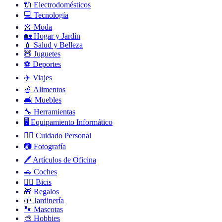
🔌
Electrodomésticos
💻
Tecnología
👗
Moda
🏡
Hogar y Jardín
💄
Salud y Belleza
🧸
Juguetes
⚽
Deportes
✈️
Viajes
🍎
Alimentos
🛋️
Muebles
🔧
Herramientas
🖥️
Equipamiento Informático
🧖‍♂️
Cuidado Personal
📷
Fotografía
🖊️
Artículos de Oficina
🚗
Coches
🚴‍♂️
Bicis
🎁
Regalos
🌱
Jardinería
🐾
Mascotas
🎨
Hobbies