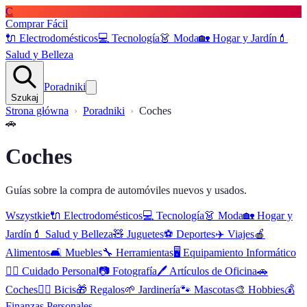
C
Comprar Fácil
🔌
Electrodomésticos
💻
Tecnología
👗
Moda
🏡
Hogar y Jardín
💄
Salud y Belleza
Poradniki
Szukaj
Strona główna
Poradniki
Coches
🚗
Coches
Guías sobre la compra de automóviles nuevos y usados.
Wszystkie
🔌
Electrodomésticos
💻
Tecnología
👗
Moda
🏡
Hogar y
Jardín
💄
Salud y Belleza
🧸
Juguetes
⚽
Deportes
✈️
Viajes
🍎
Alimentos
🛋️
Muebles
🔧
Herramientas
🖥️
Equipamiento Informático
🧖‍♂️
Cuidado Personal
📷
Fotografía
🖊️
Artículos de Oficina
🚗
Coches
🚴‍♂️
Bicis
🎁
Regalos
🌱
Jardinería
🐾
Mascotas
🎨
Hobbies
💰
Finanzas Personales