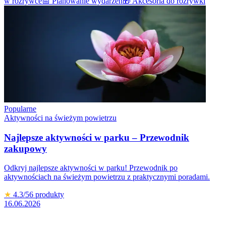
w rozrywce
📅
Planowanie wydarzeń
🎁
Akcesoria do rozrywki
Popularne
Aktywności na świeżym powietrzu
Najlepsze aktywności w parku – Przewodnik
zakupowy
Odkryj najlepsze aktywności w parku! Przewodnik po
aktywnościach na świeżym powietrzu z praktycznymi poradami.
★
4.3
/5
6
produkty
16.06.2026