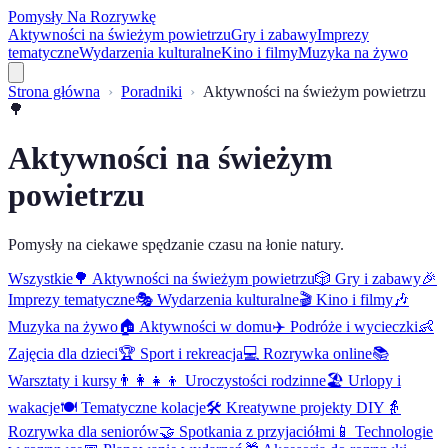
Pomysły Na Rozrywkę
Aktywności na świeżym powietrzu
Gry i zabawy
Imprezy
tematyczne
Wydarzenia kulturalne
Kino i filmy
Muzyka na żywo
Strona główna
Poradniki
Aktywności na świeżym powietrzu
🌳
Aktywności na świeżym
powietrzu
Pomysły na ciekawe spędzanie czasu na łonie natury.
Wszystkie
🌳
Aktywności na świeżym powietrzu
🎲
Gry i zabawy
🎉
Imprezy tematyczne
🎭
Wydarzenia kulturalne
🎬
Kino i filmy
🎶
Muzyka na żywo
🏠
Aktywności w domu
✈️
Podróże i wycieczki
👶
Zajęcia dla dzieci
🏆
Sport i rekreacja
💻
Rozrywka online
📚
Warsztaty i kursy
👨‍👩‍👧‍👦
Uroczystości rodzinne
🏖️
Urlopy i
wakacje
🍽️
Tematyczne kolacje
🛠️
Kreatywne projekty DIY
👵
Rozrywka dla seniorów
🤝
Spotkania z przyjaciółmi
📱
Technologie